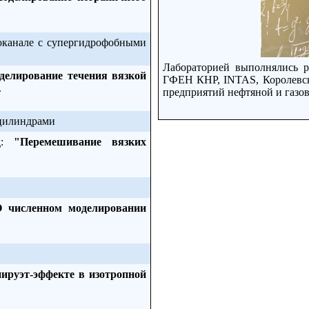
оканале с супергидрофобными
Лабораторией выполнялись 
елирование течения вязкой
ГФЕН КНР, INTAS, Королевско
.
предприятий нефтяной и газ
 цилиндрами
ад:
"Перемешивание вязких
 численном моделировании
ируэт-эффекте в изотропной