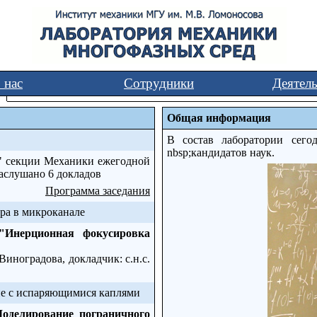
 нас
Сотрудники
Деятел
Общая информация
В состав лаборатории сего
nbsp;кандидатов наук.
а" секции Механики ежегодной
заслушано
6 докладов
Программа заседания
ра в микроканале
"Инерционная фокусировка
Виноградова, докладчик: с.н.с.
не с испаряющимися каплями
оделирование пограничного